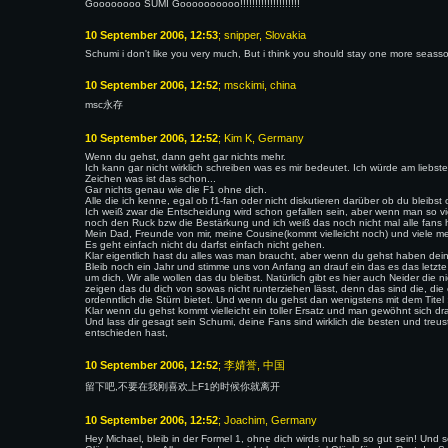
Goooooooo SUMI Goooooooooo!!!!!!!!!!!!!!!!!!!!
10 September 2006, 12:53
; snipper, Slovakia
Schumi i don't like you very much, But i think you should stay one more seass
10 September 2006, 12:52
; msckimi, china
msc永存
10 September 2006, 12:52
; Kim K, Germany
Wenn du gehst, dann geht gar nichts mehr.
Ich kann gar nicht wirklich schreiben was es mir bedeutet. Ich würde am li
Zeichen was ist das schon...
Gar nichts genau wie die F1 ohne dich.
Alle die ich kenne, egal ob f1-fan oder nicht diskutieren darüber ob du bleibst 
Ich weiß zwar die Entscheidung wird schon gefallen sein, aber wenn man so vi
noch den Ruck bzw die Bestärkung und ich weiß das noch nicht mal alle fans h
Mein Dad, Freunde von mir, meine Cousine(kommt vielleicht noch) und viele me
Es geht einfach nicht du darfst einfach nicht gehen.
Klar eigentlich hast du alles was man braucht, aber wenn du gehst haben dein
Bleib noch ein Jahr und stimme uns von Anfang an drauf ein das es das letzte 
um dich. Wir alle wollen das du bleibst. Natürlich gibt es hier auch Neider die
zeigen das du dich von sowas nicht runterziehen lässt, denn das sind die, die 
ordenntlich die Stürn bietet. Und wenn du gehst dan wenigstens mit dem Titel 
Klar wenn du gehst kommt vielleicht ein toller Ersatz und man gewöhnt sich dra
Und lass dir gesagt sein Schumi, deine Fans sind wirklich die besten und tre
entschieden hast,
10 September 2006, 12:52
; 李婧誉, 中国
留下吧,不要在我刚喜欢上F1的时候你就离开
10 September 2006, 12:52
; Joachim, Germany
Hey Michael, bleib in der Formel 1, ohne dich wirds nur halb so gut sein! Und