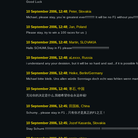
Good Luck
10 September 2006, 12:48
; Peter, Slovakia
Michael, please stay, you´re greatest ever!!!!!!!!!! It will be no F1 without you!!!!!!
10 September 2006, 12:48
; Jan, Poland
Please stay, try to win a 100 races for us :)
10 September 2006, 12:48
; Martin, SLOVAKIA
Hallo SCHUMI,Stay in F1 please!!!!!!!!!!!!!!!!!!!!!!!!!!!!!!!!!!!!!!!!
10 September 2006, 12:48
; aLexxx, Russia
i understand any your desision, but it will be so hard and sad...if it is possible 
10 September 2006, 12:48
; Heike, Berlin/Germany
Michael bitte bleib. Uns allen würde Sonntags doch echt was fehlen wenn man
10 September 2006, 12:46
; 寒石, 中国
无论你的决定是什么,我都希望你会永远幸福!
10 September 2006, 12:45
; 田国栋, China
Schumy，please stay in F1，只有你才是真正的F1之王！
10 September 2006, 12:45
; Jozef Kasarda, Slovakia
Stay Schumi !!!!!!!!!!!!!!!!!!!!!!!!!!!!!!!!!!!!!!!!!!!!!!!!!!!!!!!!!!!! !!!!!!!!!!!!!!!!!!!!!!!!!!!!!!!!!!!!!!!!