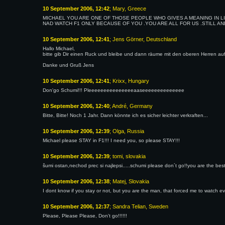
10 September 2006, 12:42
; Mary, Greece
MICHAEL YOU ARE ONE OF THOSE PEOPLE WHO GIVES A MEANING IN L
NAD WATCH F1 ONLY BECAUSE OF YOU .YOU ARE ALL FOR US .STILL AN
10 September 2006, 12:41
; Jens Görner, Deutschland
Hallo Michael,
bitte gib Dir einen Ruck und bleibe und dann räume mit den oberen Herren au
Danke und Gruß Jens
10 September 2006, 12:41
; Krixx, Hungary
Don'go Schumi!!! Pleeeeeeeeeeeeeeeaaseeeeeeeeeeeeee
10 September 2006, 12:40
; André, Germany
Bitte, Bitte! Noch 1 Jahr. Dann könnte ich es sicher leichter verkraften...
10 September 2006, 12:39
; Olga, Russia
Michael please STAY in F1!!! I need you, so please STAY!!!
10 September 2006, 12:39
; tomi, slovakia
šumi ostan,nechod prec si najlepsi.....schumi please don´t go!!you are the best
10 September 2006, 12:38
; Matej, Slovakia
I dont know if you stay or not, but you are the man, that forced me to watch e
10 September 2006, 12:37
; Sandra Telian, Sweden
Please, Please Please, Don't go!!!!!!