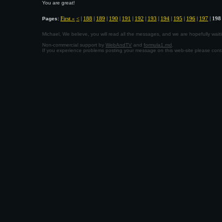
You are great!
First «
<
|
188
|
189
|
190
|
191
|
192
|
193
|
194
|
195
|
196
|
197
|
198
Pages:
Michael, We believe, you will read all the messages, and we are hopefully wa
Non-commercial support by
WebAndTV
and
formula1.md
.
If you experience problems posting your message on this web-site please con