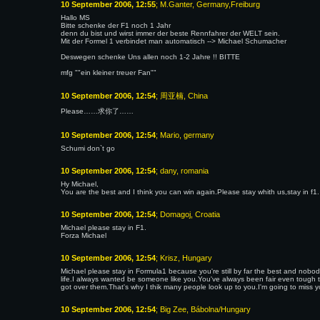
10 September 2006, 12:55
; M.Ganter, Germany,Freiburg
Hallo MS
Bitte schenke der F1 noch 1 Jahr
denn du bist und wirst immer der beste Rennfahrer der WELT sein.
Mit der Formel 1 verbindet man automatisch --> Michael Schumacher
Deswegen schenke Uns allen noch 1-2 Jahre !! BITTE
mfg ""ein kleiner treuer Fan""
10 September 2006, 12:54
; 周亚楠, China
Please……求你了……
10 September 2006, 12:54
; Mario, germany
Schumi don`t go
10 September 2006, 12:54
; dany, romania
Hy Michael,
You are the best and I think you can win again.Please stay whith us,stay in f1.
10 September 2006, 12:54
; Domagoj, Croatia
Michael please stay in F1.
Forza Michael
10 September 2006, 12:54
; Krisz, Hungary
Michael please stay in Formula1 because you're still by far the best and nobod
life.I always wanted be someone like you.You've always been fair even tough t
got over them.That's why I thik many people look up to you.I'm going to mis
10 September 2006, 12:54
; Big Zee, Bábolna/Hungary