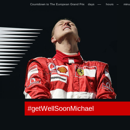
Countdown to The European Grand Prix days
hours
min
0.061752080917358s
#getWellSoonMichael