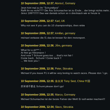
10 September 2006, 12:37
; Alonso!, Gemany
Jetzt hört mal zu ihr "Schumifans"
Rafft ihr es nicht??? Die Ära Schumacher ist zu Ende... der bringt nichts mehr
Jerez 1997!!!!!!! Das war damals schon so n drecksack wie er heute is
10 September 2006, 12:37
; Karl, UK
Why not see if you can do 10 championships, then retire
10 September 2006, 12:37
; kimifan, germany
michael verlasse die f1 das ist besser für den motorsport.
10 September 2006, 12:36
; Jêm, germany
What for a sh*** !
At first go Klinsmann !
And now ? Schumi goes too ... that's not fair !
Come back , Schumi ! Come back !!
... We love you !
10 September 2006, 12:36
; Peter, Slovakia
Michael if you leave F1 it will be very boring to watch races. Please don ´t go.
10 September 2006, 12:35
; 俆永涛 Tony Seol, China 中国
舒米请不要走 Schumi please don't go!
10 September 2006, 12:35
; Marco, Germany
Michael Schumacher ist der beste Fahrer der Welt! Er soll weiter machen!!!
10 September 2006, 12:34
; Slavo, Slovakia