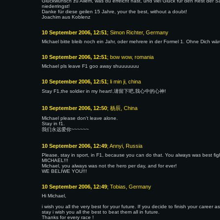
Glückwunsch zu Allem, was du erreicht hast, und viel Glück für den Rest der 
niederringst!
Danke für diese geilen 15 Jahre, your the best, without a doubt!
Joachim aus Koblenz
10 September 2006, 12:51
; Simon Richter, Germany
Michael bitte bleib noch ein Jahr, oder mehrere in der Formel 1. Ohne Dich w
10 September 2006, 12:51
; bow wow, romania
Michael pls leave F1 goo away shuuuuuuu
10 September 2006, 12:51
; li min ji, china
Stay F1,the soldier in my heart!,请留下吧,我心中的心神!
10 September 2006, 12:50
; 杨辰, China
Michael please don't leave alone.
Stay in f1.
我们永远爱你~~~~~~
10 September 2006, 12:49
; Annyi, Russia
Please, stay in sport, in F1, because you can do that. You always was best fight
MICHAEL!!!
Michael, you always was not the hero per day, and for ever!
WE BELIWE YOU!!!
10 September 2006, 12:49
; Tobias, Germany
Hi Michael,
i wish you all the very best for your future. If you decide to finish your career a
stay i wish you all the best to beat them all in future.
Thanks for every race !