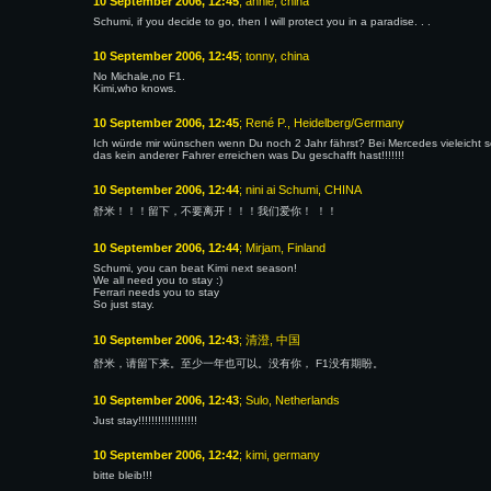
10 September 2006, 12:45
; annie, china
Schumi, if you decide to go, then I will protect you in a paradise. . .
10 September 2006, 12:45
; tonny, china
No Michale,no F1.
Kimi,who knows.
10 September 2006, 12:45
; René P., Heidelberg/Germany
Ich würde mir wünschen wenn Du noch 2 Jahr fährst? Bei Mercedes vieleicht 
das kein anderer Fahrer erreichen was Du geschafft hast!!!!!!!
10 September 2006, 12:44
; nini ai Schumi, CHINA
舒米！！！留下，不要离开！！！我们爱你！ ！！
10 September 2006, 12:44
; Mirjam, Finland
Schumi, you can beat Kimi next season!
We all need you to stay :)
Ferrari needs you to stay
So just stay.
10 September 2006, 12:43
; 清澄, 中国
舒米，请留下来。至少一年也可以。没有你， F1没有期盼。
10 September 2006, 12:43
; Sulo, Netherlands
Just stay!!!!!!!!!!!!!!!!!!
10 September 2006, 12:42
; kimi, germany
bitte bleib!!!